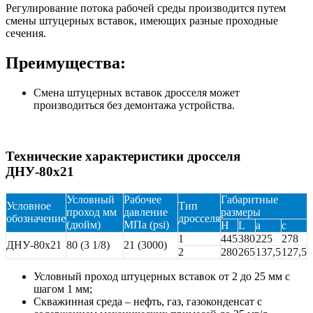
Регулирование потока рабочей среды производится путем
смены штуцерных вставок, имеющих разные проходные
сечения.
Преимущества:
Смена штуцерных вставок дросселя может
производиться без демонтажа устройства.
Технические характеристики дросселя
ДНУ-80х21
Условный
Рабочее
Габаритные
Условное
Тип
проход мм
давление
размеры
обозначение
дросселя
(дюйм)
МПа (psi)
H
L
a
c
1
445
380
225
278
ДНУ-80х21
80 (3 1/8)
21 (3000)
2
280
265
137,5
127,5
Условный проход штуцерных вставок от 2 до 25 мм с
шагом 1 мм;
Скважинная среда – нефть, газ, газоконденсат с