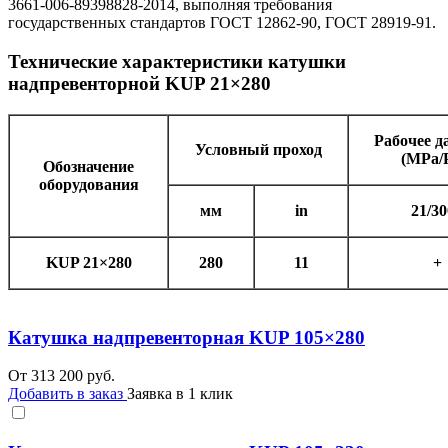
3661-006-89398828-2014, выполняя требования
государственных стандартов ГОСТ 12862-90, ГОСТ 28919-91.
Технические характеристики катушки
надпревенторной KUP 21×280
Рабочее д
Условный проход
(МРа/
Обозначение
оборудования
мм
in
21/3
KUP 21×280
280
11
+
Катушка надпревенторная KUP 105×280
От
313 200
руб.
Добавить в заказ
Заявка в 1 клик